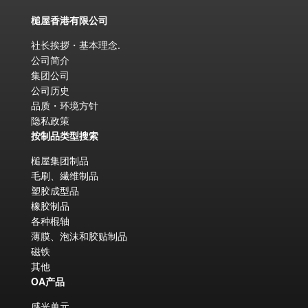
槌屋香港有限公司
社长挨拶・基本理念
.
公司简介
集团公司
公司历史
品质・环境方针
隐私政策
按制品类型搜索
槌屋集团制品
毛刷、繊维制品
塑胶成型品
橡胶制品
各种棍轴
薄膜、泡沫和胶贴制品
磁铁
其他
OA产品
感光单元