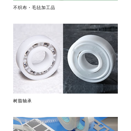
不织布・毛毡加工品
树脂轴承