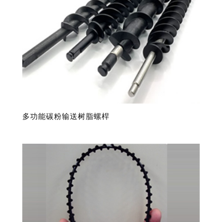
内
容
排
序
多功能碳粉输送树脂螺桿