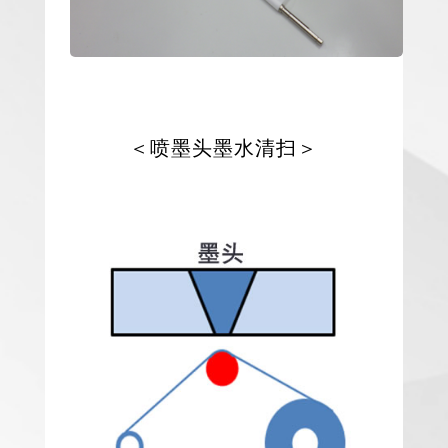
＜喷墨头墨水清扫＞