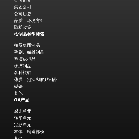
集团公司
公司历史
品质・环境方针
隐私政策
按制品类型搜索
槌屋集团制品
毛刷、繊维制品
塑胶成型品
橡胶制品
各种棍轴
薄膜、泡沫和胶贴制品
磁铁
其他
OA产品
感光单元
转印单元
定影单元
本体、输送部份
其他