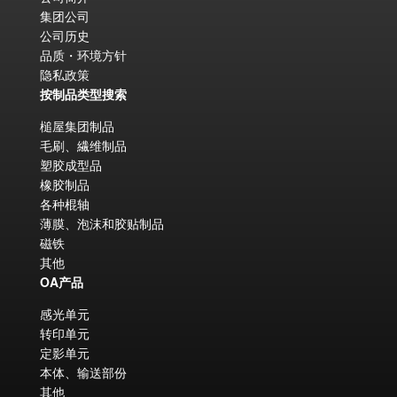
集团公司
公司历史
品质・环境方针
隐私政策
按制品类型搜索
槌屋集团制品
毛刷、繊维制品
塑胶成型品
橡胶制品
各种棍轴
薄膜、泡沫和胶贴制品
磁铁
其他
OA产品
感光单元
转印单元
定影单元
本体、输送部份
其他