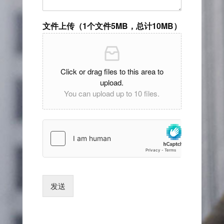
文件上传（1个文件5MB，总计10MB）
Click or drag files to this area to
upload.
You can upload up to 10 files.
发送