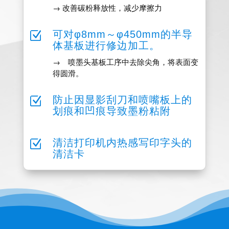
→ 改善碳粉释放性，减少摩擦力
Z
可对φ8mm～φ450mm的半导
体基板进行修边加工。
→ 喷墨头基板工序中去除尖角，将表面变
得圆滑。
Z
防止因显影刮刀和喷嘴板上的
划痕和凹痕导致墨粉粘附
Z
清洁打印机内热感写印字头的
清洁卡