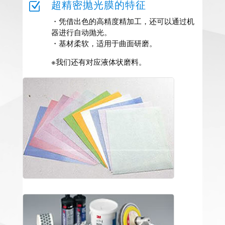
Z
超精密抛光膜的特征
・凭借出色的高精度精加工，还可以通过机
器进行自动抛光。
・基材柔软，适用于曲面研磨。
※我们还有对应液体状磨料。