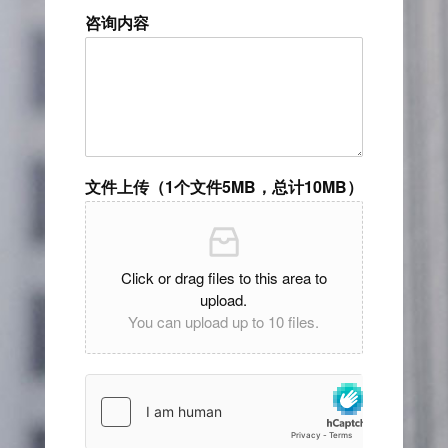
咨询内容
文件上传（1个文件5MB，总计10MB）
Click or drag files to this area to
upload.
You can upload up to 10 files.