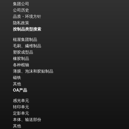
集团公司
公司历史
品质・环境方针
隐私政策
按制品类型搜索
槌屋集团制品
毛刷、繊维制品
塑胶成型品
橡胶制品
各种棍轴
薄膜、泡沫和胶贴制品
磁铁
其他
OA产品
感光单元
转印单元
定影单元
本体、输送部份
其他