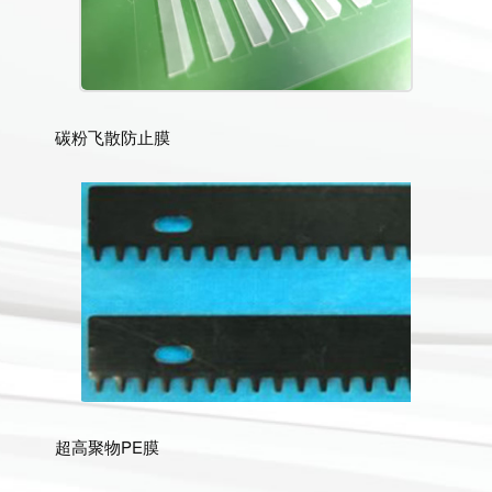
碳粉飞散防止膜
超高聚物PE膜