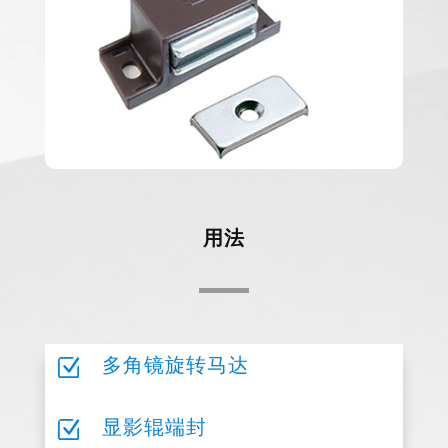
用法
Z
多角镜旋转马达
Z
显影辊端封