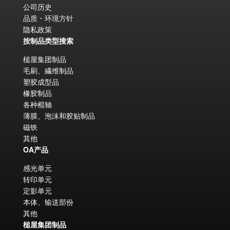
公司历史
品质・环境方针
隐私政策
按制品类型搜索
槌屋集团制品
毛刷、繊维制品
塑胶成型品
橡胶制品
各种棍轴
薄膜、泡沫和胶贴制品
磁铁
其他
OA产品
感光单元
转印单元
定影单元
本体、输送部份
其他
槌屋集团制品