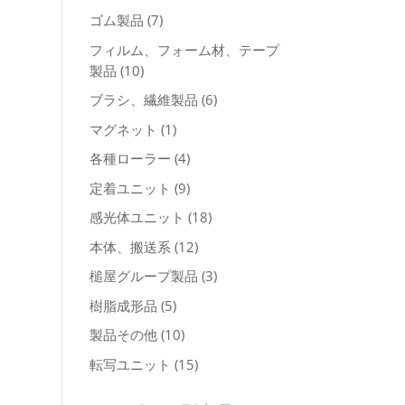
個
7
ゴム製品
7
の
個
フィルム、フォーム材、テープ
商
の
10
製品
10
品
商
個
6
ブラシ、繊維製品
6
品
の
個
1
マグネット
1
商
の
個
品
4
各種ローラー
4
商
の
個
品
9
定着ユニット
9
商
の
個
品
18
感光体ユニット
18
商
の
個
品
12
本体、搬送系
12
商
の
個
品
3
槌屋グループ製品
3
商
の
個
品
5
樹脂成形品
5
商
の
個
品
10
製品その他
10
商
の
個
品
15
転写ユニット
15
商
の
個
品
商
の