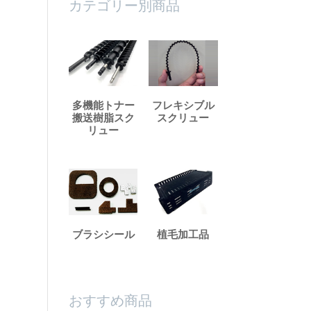
カテゴリー別商品
品
商
品
多機能トナー
フレキシブル
搬送樹脂スク
スクリュー
リュー
ブラシシール
植毛加工品
おすすめ商品