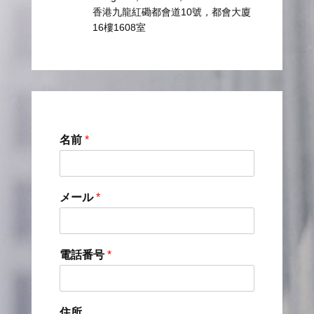
香港九龍紅磡都會道10號，都會大廈
16樓1608室
名前
*
メール
*
電話番号
*
住所