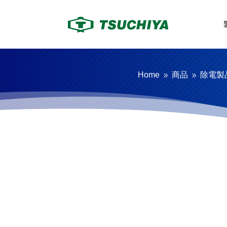
Home
商品
除電製
9
9
除電製品
槌屋グループ製品