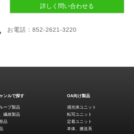
詳しく問い合わせる

お電話：852-2621-3220
ャンルで探す
OA向け製品
ループ製品
感光体ユニット
、繊維製品
転写ユニット
形品
定着ユニット
品
本体、搬送系