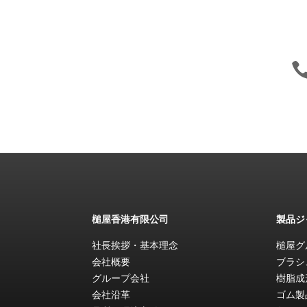
槌屋香港有限公司
製品ジ
社長挨拶・基本理念
槌屋グ
会社概要
ブラシ
グループ会社
樹脂成
会社沿革
ゴム製