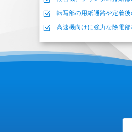
Z
転写部の用紙通路や定着後
Z
高速機向けに強力な除電部