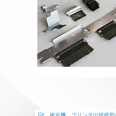
Z
複合機、プリンタの排紙部