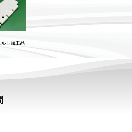
ェルト加工品
問