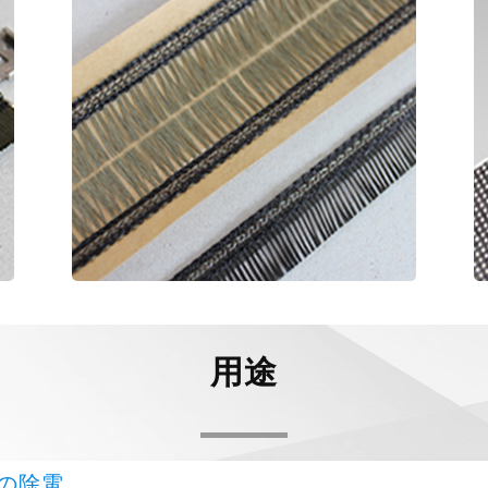
用途
の除電