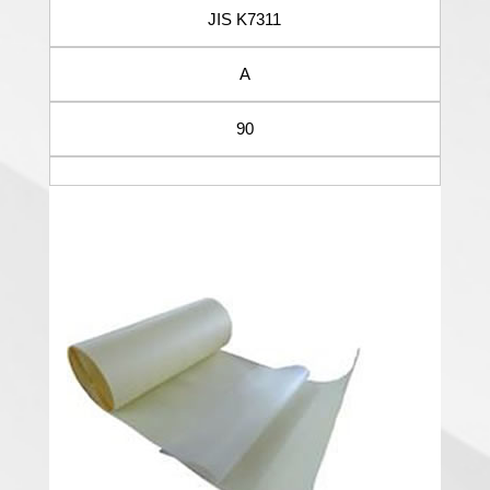
JIS K7311
A
90