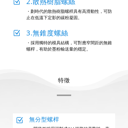
2.散熱樹脂螺絲
Z
・劃時代的散熱樹脂螺桿具有高滑動性，可防
止在低溫下定影的碳粉凝固。
3.無錐度螺絲
Z
・採用獨特的模具結構，可對應窄間距的無錐
螺桿，有助於墨粉輸送量的穩定。
特徵
無分型螺桿
Z