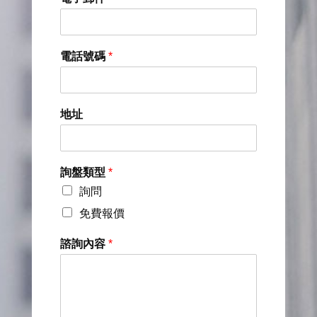
電話號碼
*
地址
詢盤類型
*
詢問
免費報價
諮詢內容
*