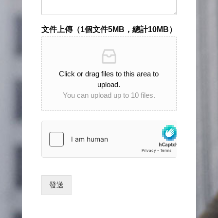
文件上傳（1個文件5MB，總計10MB）
Click or drag files to this area to
upload.
You can upload up to 10 files.
發送