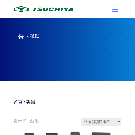
磁鐵
首頁
/ 磁鐵
磁鐵
顯示單一結果