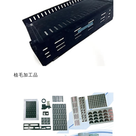
項
目
排
序
植毛加工品