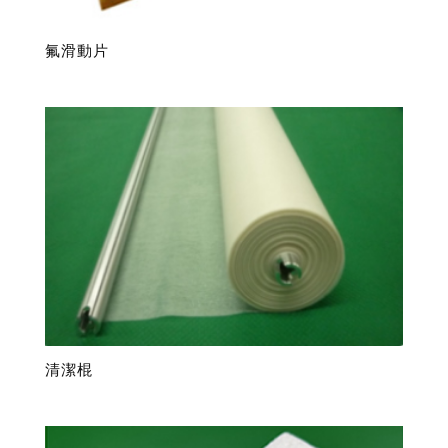
氟滑動片
清潔棍