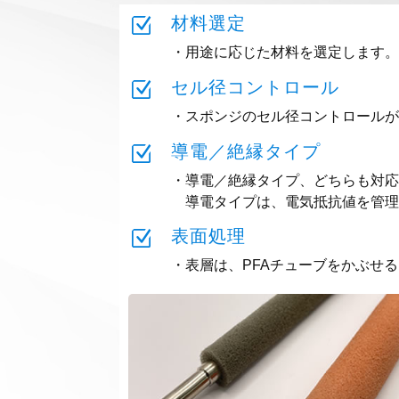
Z
材料選定
・用途に応じた材料を選定します。（
Z
セル径コントロール
・スポンジのセル径コントロールが
Z
導電／絶縁タイプ
・導電／絶縁タイプ、どちらも対応
導電タイプは、電気抵抗値を管理
Z
表面処理
・表層は、PFAチューブをかぶせ