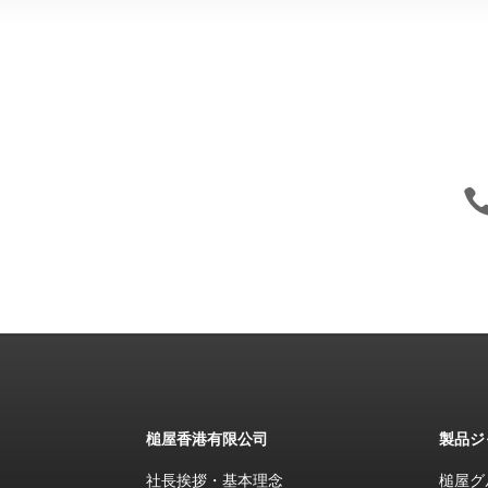
槌屋香港有限公司
製品ジ
社長挨拶・基本理念
槌屋グ