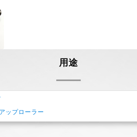
用途
ー
アップローラー